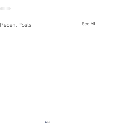
See All
Recent Posts
ANUNT CONCURS
Anunț platform
CONSILIER CLASA 1,
grajd