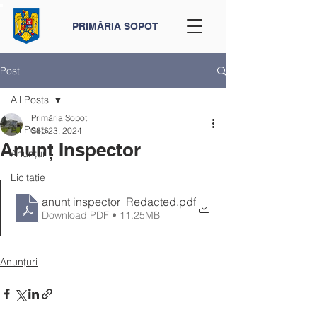
PRIMĂRIA SOPOT
Post
All Posts
Primăria Sopot
All Posts
Sep 23, 2024
Anunț Inspector
Anunțuri
Licitatie
anunt inspector_Redacted
.pdf
Download PDF • 11.25MB
Anunțuri