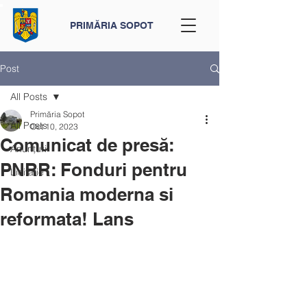
PRIMĂRIA SOPOT
Post
All Posts
Primăria Sopot
All Posts
Oct 10, 2023
Comunicat de presă:
Anunțuri
PNRR: Fonduri pentru
Licitatie
Romania moderna si
reformata! Lans