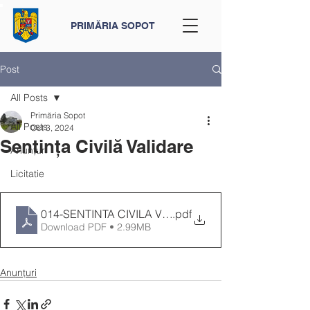
PRIMĂRIA SOPOT
Post
All Posts
Primăria Sopot
All Posts
Oct 3, 2024
Sentința Civilă Validare
Anunțuri
Licitatie
014-SENTINTA CIVILA VALIDARE CONSILIU
.pdf
Download PDF • 2.99MB
Anunțuri